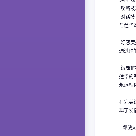
攻略技
对话技
与莲华
好感度
通过理
结局解
莲华的
永远相
在完美
现了爱
"即便